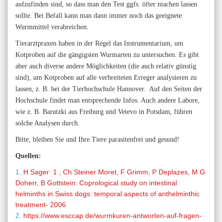
aufzufinden sind, so dass man den Test ggfs. öfter machen lassen
sollte. Bei Befall kann man dann immer noch das geeignete
Wurmmittel verabreichen.
Tierarztpraxen haben in der Regel das Instrumentarium, um
Kotproben auf die gängigsten Wurmarten zu untersuchen. Es gibt
aber auch diverse andere Möglichkeiten (die auch relativ günstig
sind), um Kotproben auf alle verbreiteten Erreger analysieren zu
lassen, z. B. bei der Tierhochschule Hannover. Auf den Seiten der
Hochschule findet man entsprechende Infos. Auch andere Labore,
wie z. B. Barutzki aus Freiburg und Vetevo in Potsdam, führen
solche Analysen durch.
Bitte, bleiben Sie und Ihre Tiere parasitenfrei und gesund!
Quellen:
1.
H Sager 1 , Ch Steiner Moret, F Grimm, P Deplazes, M G
Doherr, B Gottstein: Coprological study on intestinal
helminths in Swiss dogs: temporal aspects of anthelminthic
treatment- 2006
2.
https://www.esccap.de/wurmkuren-antworten-auf-fragen-