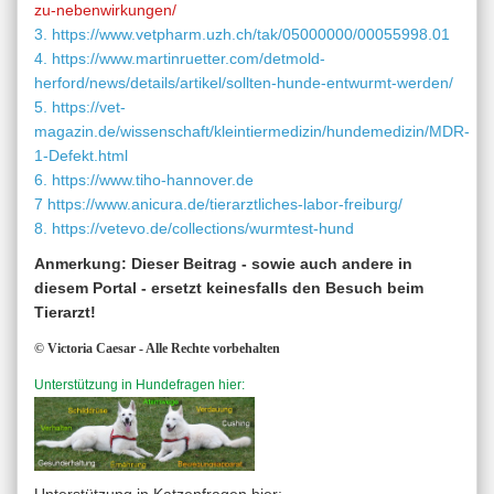
zu-nebenwirkungen/
3.
https://www.vetpharm.uzh.ch/tak/05000000/00055998.01
4.
https://www.martinruetter.com/detmold-
herford/news/details/artikel/sollten-hunde-entwurmt-werden/
5.
https://vet-
magazin.de/wissenschaft/kleintiermedizin/hundemedizin/MDR-
1-Defekt.html
6. h
ttps://www.tiho-hannover.de
7
https://www.anicura.de/tierarztliches-labor-freiburg/
8.
https://vetevo.de/collections/wurmtest-hund
Anmerkung: Dieser Beitrag - sowie auch andere in
diesem Portal - ersetzt keinesfalls den Besuch beim
Tierarzt!
© Victoria Caesar - Alle Rechte vorbehalten
Unterstützung in Hundefragen hier: