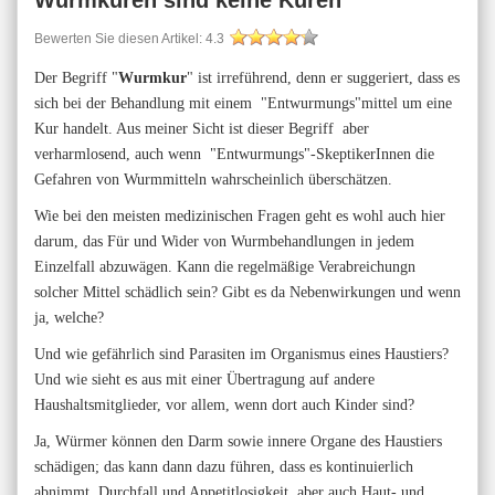
Wurmkuren sind keine Kuren
Bewerten Sie diesen Artikel:
4.3
Der Begriff "
Wurmkur
" ist irreführend, denn er suggeriert, dass es
sich bei der Behandlung mit einem "Entwurmungs"mittel um eine
Kur handelt. Aus meiner Sicht ist dieser Begriff aber
verharmlosend, auch wenn "Entwurmungs"-SkeptikerInnen die
Gefahren von Wurmmitteln wahrscheinlich überschätzen.
Wie bei den meisten medizinischen Fragen geht es wohl auch hier
darum, das Für und Wider von Wurmbehandlungen in jedem
Einzelfall abzuwägen. Kann die regelmäßige Verabreichungn
solcher Mittel schädlich sein? Gibt es da Nebenwirkungen und wenn
ja, welche?
Und wie gefährlich sind Parasiten im Organismus eines Haustiers?
Und wie sieht es aus mit einer Übertragung auf andere
Haushaltsmitglieder, vor allem, wenn dort auch Kinder sind?
Ja, Würmer können den Darm sowie innere Organe des Haustiers
schädigen; das kann dann dazu führen, dass es kontinuierlich
abnimmt, Durchfall und Appetitlosigkeit, aber auch Haut- und