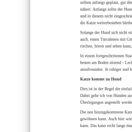
sollten anfangs geplant, gut ü
nähert. Anfangs sollte der Hun
und in diesem nicht eingeschrä
die Katze weiterbestehen bleib
Solange der Hund sich nicht ein
auch, einen Türrahmen mit Git
riechen, hören und sehen kann,
In einem fortgeschrittenen Sta
besten am Boden sitzend - Lec
anzufreunden. Je ruhiger und 
Katze kommt zu Hund
Dies ist in der Regel die einfa
Dabei gehe ich von Hunden aus,
Überlegungen angestellt werde
Die neu hinzugekommene Katze 
gewöhnen kann. Auch hier wäre
kann. Das kann recht lange dau