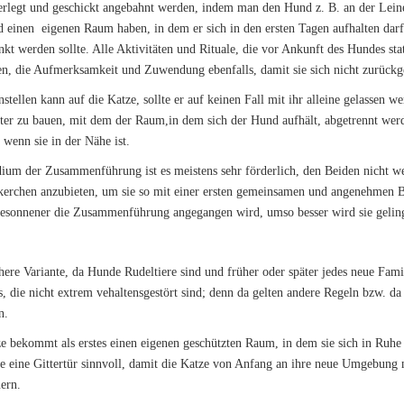
berlegt und geschickt angebahnt werden, indem man den Hund z. B. an der Leine
d einen eigenen Raum haben, in dem er sich in den ersten Tagen aufhalten darf,
nkt werden sollte. Alle Aktivitäten und Rituale, die vor Ankunft des Hundes sta
en, die Aufmerksamkeit und Zuwendung ebenfalls, damit sie sich nicht zurückge
stellen kann auf die Katze, sollte er auf keinen Fall mit ihr alleine gelassen w
ter zu bauen, mit dem der Raum,in dem sich der Hund aufhält, abgetrennt werd
 wenn sie in der Nähe ist.
dium der Zusammenführung ist es meistens sehr förderlich, den Beiden nicht we
kerchen anzubieten, um sie so mit einer ersten gemeinsamen und angenehmen B
besonnener die Zusammenführung angegangen wird, umso besser wird sie gelin
chere Variante, da Hunde Rudeltiere sind und früher oder später jedes neue Fami
 die nicht extrem vehaltensgestört sind; denn da gelten andere Regeln bzw. d
n.
bekommt als erstes einen eigenen geschützten Raum, in dem sie sich in Ruhe
 eine Gittertür sinnvoll, damit die Katze von Anfang an ihre neue Umgebung m
ern.