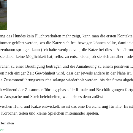
ng des Hundes kein Fluchtverhalten mehr zeigt, kann man die ersten Kontakte 
mmer geführt werden, wo die Katze sich frei bewegen können sollte, damit sie 
tzenbaum springen kann (Ich halte wenig davon, die Katze bei diesen Annährun
ie dabei keine Möglichkeit hat, selbst zu entscheiden, ob sie sich annähern ode
rchen zu einer Beruhigung beitragen und die Annäherung zu einem positiven E
hon nach einiger Zeit Gewohnheit wird, dass der jeweils andere in der Nähe ist, 
ie Zusammenführungsversuche solange wiederholt werden, bis der Stress abgeba
 während der Zusammenführungsphase alle Rituale und Beschäftigungen fortge
nd Ansprache und Streicheleinheiten, wenn sie es denn zulässt.
ischen Hund und Katze entwickelt, so ist das eine Bereicherung für alle. Es is
 Körbchen teilen und kleine Spielchen miteinander spielen.
orbehalten
er: