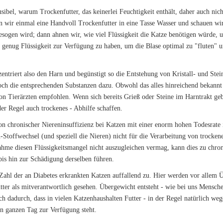
usibel, warum Trockenfutter, das keinerlei Feuchtigkeit enthält, daher auch nic
 wir einmal eine Handvoll Trockenfutter in eine Tasse Wasser und schauen wir,
esogen wird; dann ahnen wir, wie viel Flüssigkeit die Katze benötigen würde, u
 genug Flüssigkeit zur Verfügung zu haben, um die Blase optimal zu "fluten" 
entriert also den Harn und begünstigt so die Entstehung von Kristall- und Stei
h die entsprechenden Substanzen dazu. Obwohl das alles hinreichend bekannt i
on Tierärzten empfohlen. Wenn sich bereits Grieß oder Steine im Harntrakt geb
der Regel auch trockenes - Abhilfe schaffen.
chronischer Niereninsuffizienz bei Katzen mit einer enorm hohen Todesrate i
Stoffwechsel (und speziell die Nieren) nicht für die Verarbeitung von trocken
nahme diesen Flüssigkeitsmangel nicht auszugleichen vermag, kann dies zu chr
 bis hin zur Schädigung derselben führen.
 Zahl der an Diabetes erkrankten Katzen auffallend zu. Hier werden vor allem
ter als mitverantwortlich gesehen. Übergewicht entsteht - wie bei uns Mensche
dadurch, dass in vielen Katzenhaushalten Futter - in der Regel natürlich weg
en ganzen Tag zur Verfügung steht.