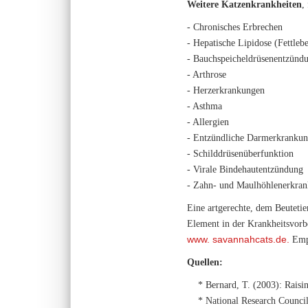
Weitere Katzenkrankheiten
,
- Chronisches Erbrechen
- Hepatische Lipidose (Fettlebe
- Bauchspeicheldrüsenentzünd
- Arthrose
- Herzerkrankungen
- Asthma
- Allergien
- Entzündliche Darmerkranku
- Schilddrüsenüberfunktion
- Virale Bindehautentzündung
- Zahn- und Maulhöhlenerkra
Eine artgerechte, dem Beuteti
Element in der Krankheitsvorbe
www. savannahcats.de
.
Empf
Quellen:
* Bernard, T. (2003): Raisin
* National Research Council 