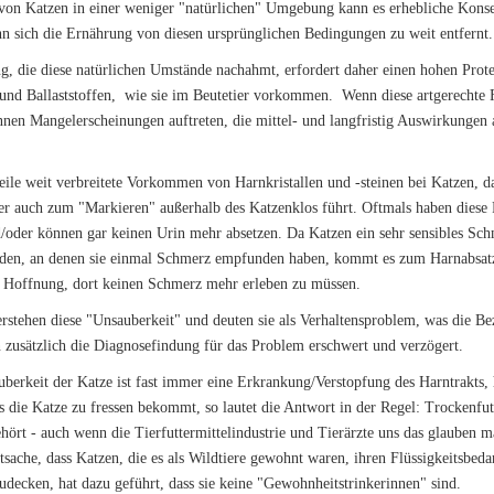
von Katzen in einer weniger "natürlichen" Umgebung kann es erhebliche Kons
n sich die Ernährung von diesen ursprünglichen Bedingungen zu weit entfernt.
, die diese natürlichen Umstände nachahmt, erfordert daher einen hohen Protei
und Ballaststoffen, wie sie im Beutetier vorkommen. Wenn diese artgerechte 
können Mangelerscheinungen auftreten, die mittel- und langfristig Auswirkungen
rweile weit verbreitete Vorkommen von Harnkristallen und -steinen bei Katzen,
er auch zum "Markieren" außerhalb des Katzenklos führt. Oftmals haben diese 
oder können gar keinen Urin mehr absetzen. Da Katzen ein sehr sensibles Sch
iden, an denen sie einmal Schmerz empfunden haben, kommt es zum Harnabsatz
 Hoffnung, dort keinen Schmerz mehr erleben zu müssen.
erstehen diese "Unsauberkeit" und deuten sie als Verhaltensproblem, was die 
rn zusätzlich die Diagnosefindung für das Problem erschwert und verzögert.
berkeit der Katze ist fast immer eine Erkrankung/Verstopfung des Harntrakts,
 die Katze zu fressen bekommt, so lautet die Antwort in der Regel: Trockenfut
ehört - auch wenn die Tierfuttermittelindustrie und Tierärzte uns das glauben m
sache, dass Katzen, die es als Wildtiere gewohnt waren, ihren Flüssigkeitsbedar
decken, hat dazu geführt, dass sie keine "Gewohnheitstrinkerinnen" sind.