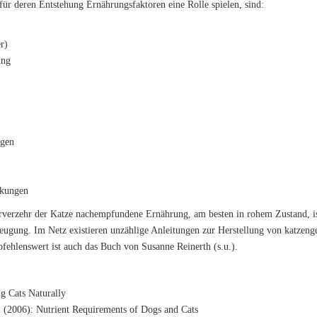
 für deren Entstehung Ernährungsfaktoren eine Rolle spielen, sind:
r)
ung
ngen
nkungen
erverzehr der Katze nachempfundene Ernährung, am besten in rohem Zustand, is
ugung. Im Netz existieren unzählige Anleitungen zur Herstellung von katzenge
ehlenswert ist auch das Buch von Susanne Reinerth (s.u.).
g Cats Naturally
(2006): Nutrient Requirements of Dogs and Cats