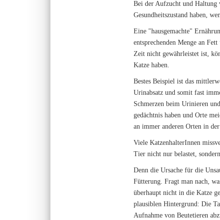
Bei der Aufzucht und Haltung 
Gesundheitszustand haben, wen
Eine "hausgemachte" Ernährung
entsprechenden Menge an Fett 
Zeit nicht gewährleistet ist, 
Katze haben.
Bestes Beispiel ist das mittle
Urinabsatz und somit fast imm
Schmerzen beim Urinieren und/
gedächtnis haben und Orte me
an immer anderen Orten in der
Viele KatzenhalterInnen missv
Tier nicht nur belastet, sonde
Denn die Ursache für die Unsau
Fütterung. Fragt man nach, was
überhaupt nicht in die Katze g
plausiblen Hintergrund: Die Tat
Aufnahme von Beutetieren abzu