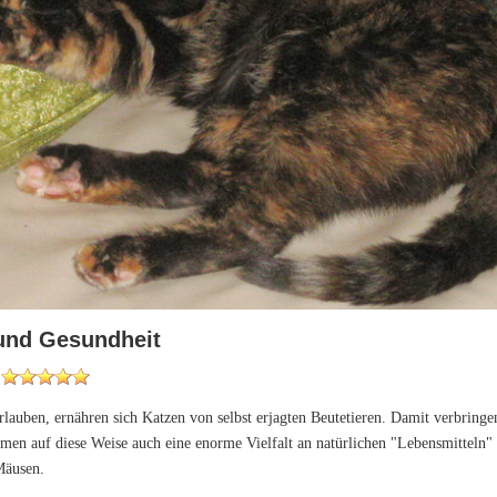
und Gesundheit
auben, ernähren sich Katzen von selbst erjagten Beutetieren. Damit verbringen
men auf diese Weise auch eine enorme Vielfalt an natürlichen "Lebensmitteln" 
Mäusen.